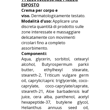
ESPOSTO
Crema per corpo e
viso.
Dermatologicamente testato.
Modalità d'uso:
Applicare una
discreta quantità di prodotto sulle
zone interessate e massaggiare
delicatamente con movimenti
circolari fino a completo
assorbimento.
Componenti:
Aqua, glycerin, sorbitol, cetearyl
alcohol, Butyrospermum parkii
butter, ethylhexyl stearate,
steareth-2, Triticum vulgare germ
oil, caprylic/capric triglyceride, coco-
caprylate, coco-caprylate/caprate,
steareth-21, Aloe barbadensis leaf
juice, cera alba, panthenol, acetyl
hexapeptide-37, butylene glycol,
Helianthus annuus seed oil,